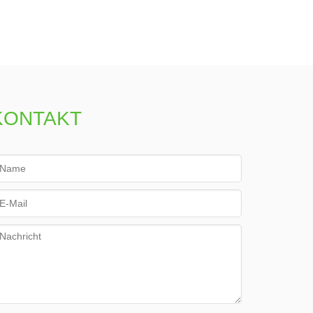
KONTAKT
ame
*
ail
*
essage
*